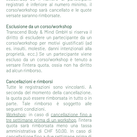
registrati è inferiore al numero minimo, il
corso/workshop sarà cancellato e le quote
versate saranno rimborsate.
Esclusione da un corso/workshop
Transcend Body & Mind GmbH si riserva il
diritto di escludere un partecipante da un
corso/workshop per motivi giustificati (ad
es. insulti, molestie, danni intenzionali alla
proprietà, ecc.) Se un partecipante viene
escluso da un corso/workshop è tenuto a
versare l'intera quota, ossia non ha diritto
ad alcun rimborso.
Cancellazioni
e rimborsi
Tutte le registrazioni sono vincolanti. A
seconda del momento della cancellazione,
la quota può essere rimborsata in tutto o in
parte. Tale rimborso è soggetto alle
seguenti condizioni.
Workshop
: in caso di
cancellazione fino a
tre settimane prima di un workshop
, l'intera
quota sarà rimborsata meno una tassa
amministrativa di CHF 50.00. In caso di
cancellazione fino a due settimane prima di