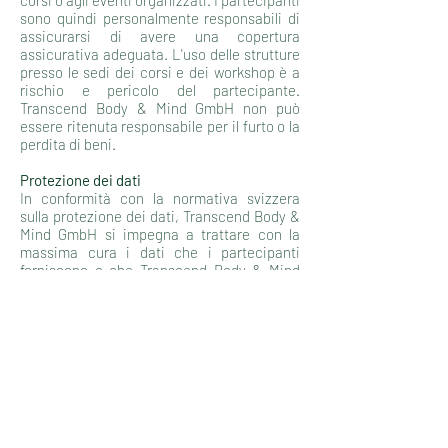
corsi o agli eventi organizzati. I partecipanti
sono quindi personalmente responsabili di
assicurarsi di avere una copertura
assicurativa adeguata. L'uso delle strutture
presso le sedi dei corsi e dei workshop è a
rischio e pericolo del partecipante.
Transcend Body & Mind GmbH non può
essere ritenuta responsabile per il furto o la
perdita di beni.
Protezione dei dati
In conformità con la normativa svizzera
sulla protezione dei dati, Transcend Body &
Mind GmbH si impegna a trattare con la
massima cura i dati che i partecipanti
forniscono o che Transcend Body & Mind
GmbH riceve dai partecipanti ai fini
dell'iscrizione, dello svolgimento del
corso/workshop o per altri motivi, oppure i
dati che Transcend Body & Mind GmbH ha
precedentemente ricevuto dai partecipanti.
Al momento della registrazione, i
partecipanti accettano che i dati di cui
sopra possano essere combinati con altri
dati ricevuti da Transcend Body & Mind